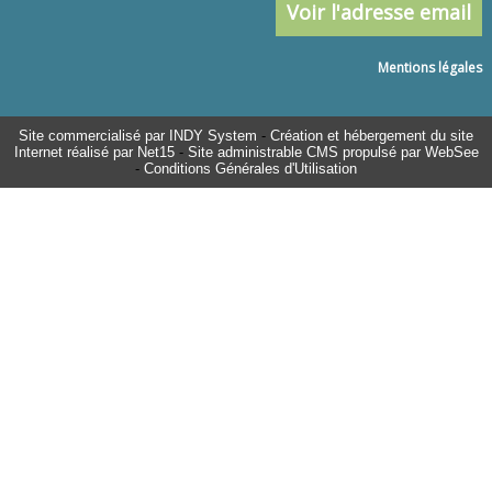
Voir l'adresse email
Mentions légales
Site commercialisé par INDY System
-
Création et hébergement du site
Internet réalisé par Net15
-
Site administrable CMS propulsé par WebSee
-
Conditions Générales d'Utilisation