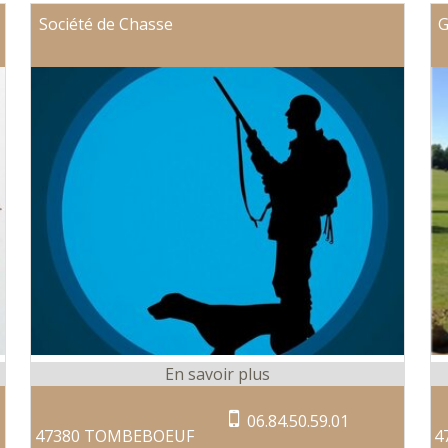
Société de Chasse
G
06.84.50.59.01
47380 TOMBEBOEUF
4