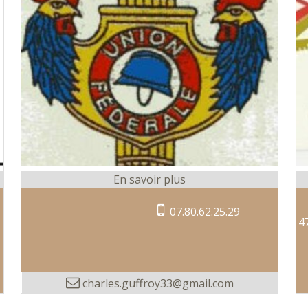
07.80.62.25.29
4
charles.guffroy33@gmail.com