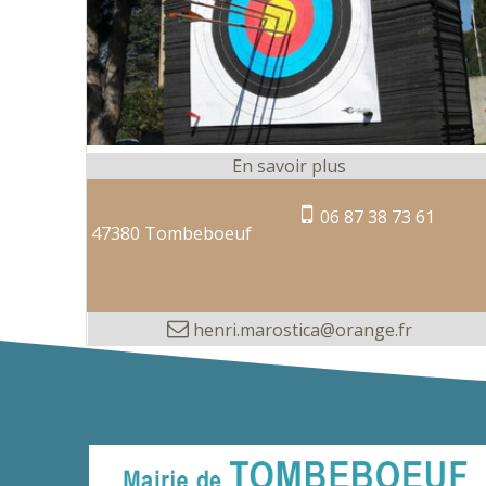
06 87 38 73 61
47380 Tombeboeuf
henri.marostica@orange.fr