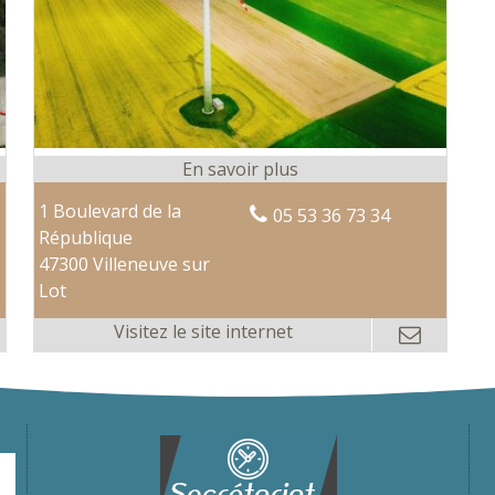
1 Boulevard de la
05 53 36 73 34
République
47300 Villeneuve sur
Lot