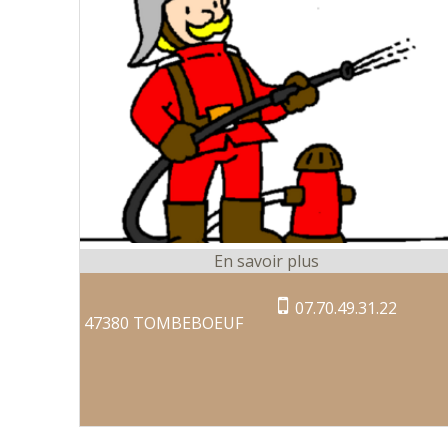
07.70.49.31.22
47380 TOMBEBOEUF