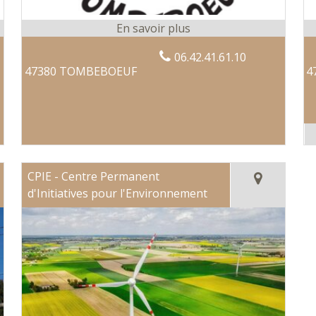
06.42.41.61.10
47380 TOMBEBOEUF
4
CPIE - Centre Permanent
d'Initiatives pour l'Environnement