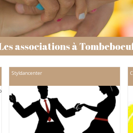
Les associations à Tombeboeu
Styldancenter
C