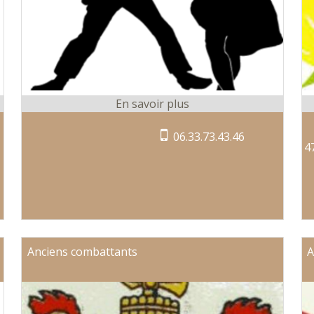
06.33.73.43.46
4
Anciens combattants
A