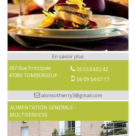
267 Rue Principale
05.53.64.02.42
47380 TOMBEBOEUF
06 09 54 67 17
alonsothierry3@gmail.com
ALIMENTATION GENERALE -
MULTISERVICES