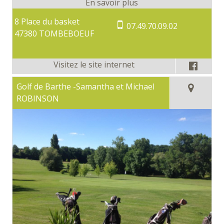
8 Place du basket
07.49.70.09.02
47380 TOMBEBOEUF
Golf de Barthe -Samantha et Michael
ROBINSON