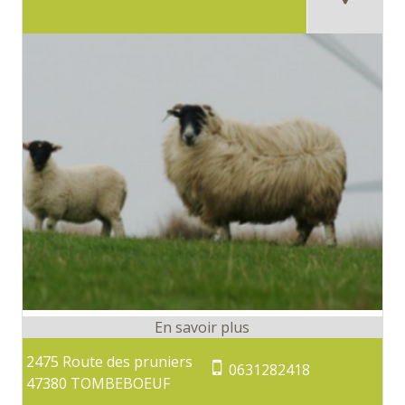
2475 Route des pruniers
0631282418
47380 TOMBEBOEUF