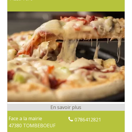
Face a la mairie
0786412821
47380 TOMBEBOEUF