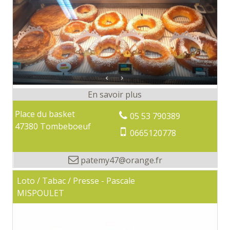
Place du basket
05 53 790389
47380 Tombeboeuf
0665120778
patemy47@orange.fr
Loto / Tabac / Presse - Pascale
MISPOULET