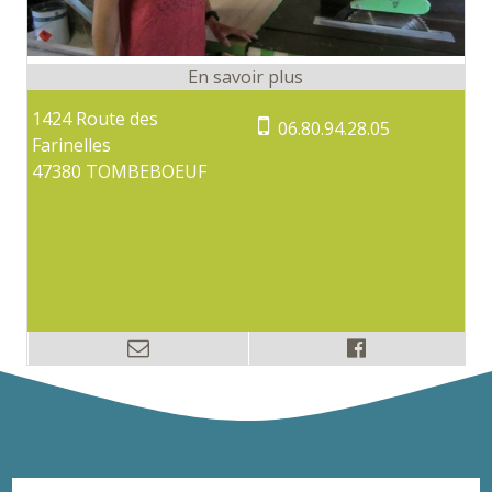
1424 Route des
06.80.94.28.05
Farinelles
47380 TOMBEBOEUF