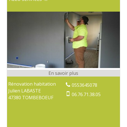
Rénovation habitation
0553645078
Julien LABASTE
06.76.71.38.05
47380 TOMBEBOEUF